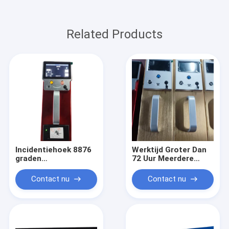
Related Products
Incidentiehoek 8876
Werktijd Groter Dan
graden
72 Uur Meerdere
Retroreflector Meter
Metingen
met een totaal
Technologie Zorgt
Contact nu
Contact nu
volume van 700 mm
Voor Consistente
X 135 mm X 115 mm
Prestaties en Data-
en een kijkhoek van
acquisitie
105 graden precisie
meetinstrument