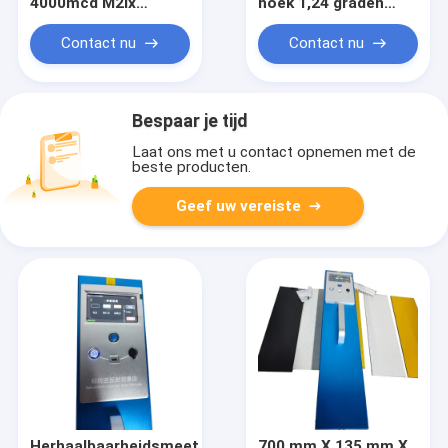
4000mcd M2lx
hoek 1,24 graden
Retroreflector Meter
snelle meettool voor
Werktijd Meer dan 72
nauwkeurige
Contact nu
Contact nu
uur
diafragma-
Herhaalbaarheidsmeetfout
oppervlakte 340 mm
Minder dan 3 procent
x 95 mm evaluatie in
kwaliteitsborgingsproce
Bespaar je tijd
Laat ons met u contact opnemen met de
beste producten.
Geef uw vereiste
Herhaalbaarheidsmeetfout
700 mm X 135 mm X