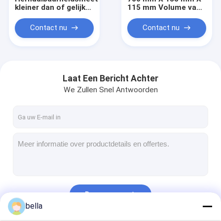
kleiner dan of gelijk
115 mm Volume van
aan 3 procent
het
Retroreflector Meter
retroreflectormeter
Contact nu
Contact nu
met 105 graden
Incidenthoek 8876
kijkhoek en QD
graden 16G
Meetbereik optioneel
dataopslagruimte
0 400 Mcd M2 lx
voor meer dan
200000
testgegevens
Laat Een Bericht Achter
We Zullen Snel Antwoorden
Thuis
Producten
Doorgaan
bella
VR -show