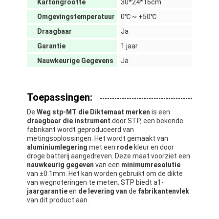
Kartongrootte
30*24*16cm
Over Ons
Omgevingstemperatuur
0℃ ~ +50℃
Fabriekstour
Draagbaar
Ja
Garantie
1 jaar
Kwaliteitscontrole
Nauwkeurige Gegevens
Ja
Neem contact met ons op
Nieuws
Toepassingen:
De
Weg stp-MT die Diktemaat merken
is een
Gevallen
draagbaar die instrument
door STP, een bekende
fabrikant wordt geproduceerd van
metingsoplossingen. Het wordt gemaakt van
aluminiumlegering
met een
rode
kleur en door
droge batterij aangedreven. Deze maat voorziet een
Retroreflector Meter
nauwkeurig gegeven
van een
minimumresolutie
van ±0.1mm. Het kan worden gebruikt om de dikte
Bestrating die Retroreflectometer merken
van wegnoteringen te meten. STP biedt a1-
jaargarantie
en
de levering van
de
fabrikantenvlek
van dit product aan.
Teken Retroreflectometer