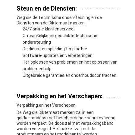
Retro Weerspiegelende Meter
Steun en de Diensten:
Weg die Diktemaat merken
Weg die de Technische ondersteuning en de
Diensten van de Diktemaat merken:
24/7 online klantenservice
Draagbare Retroreflectometer
Ontvankelijke en geschikte technische
ondersteuning
Handbediende Retroreflectometer
De dienst en opleiding ter plaatse
Software-updates en verbeteringen
Retro Weerspiegelende Noteringen
Het oplossen van problemen en het oplossen van
problemenhulp
Fiets Weerspiegelende Stickers
Uitgebreide garanties en onderhoudscontracten
Weerspiegelende Bandstickers
Verpakking en het Verschepen:
Auto Weerspiegelende Stickers
Verpakking en het Verschepen
De Weg die Diktemaat merken zal in een
golfkartondoos met beschermende schuimvoering
worden verpakt. De doos zal met verpakkingsband
worden verzegeld. Het pakket zal met de
productnaam en het modelaantal worden