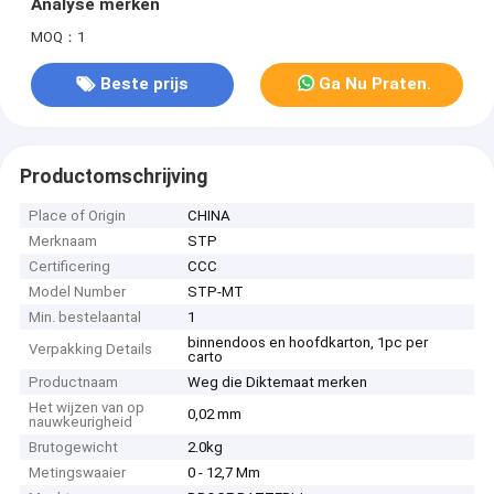
Analyse merken
MOQ：1
Beste prijs
Ga Nu Praten.
Productomschrijving
Place of Origin
CHINA
Merknaam
STP
Certificering
CCC
Model Number
STP-MT
Min. bestelaantal
1
binnendoos en hoofdkarton, 1pc per
Verpakking Details
carto
Productnaam
Weg die Diktemaat merken
Het wijzen van op
0,02 mm
nauwkeurigheid
Brutogewicht
2.0kg
Metingswaaier
0 - 12,7 Mm