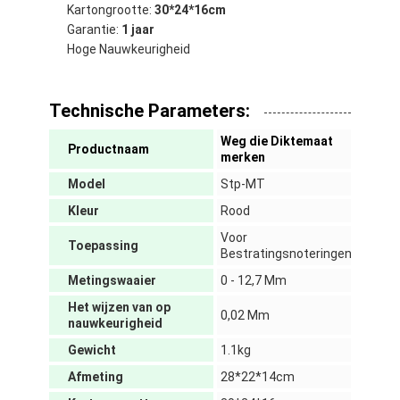
Kartongrootte:
30*24*16cm
Garantie:
1 jaar
Hoge Nauwkeurigheid
Technische Parameters:
Weg die Diktemaat
Productnaam
merken
Model
Stp-MT
Kleur
Rood
Voor
Toepassing
Bestratingsnoteringen
Metingswaaier
0 - 12,7 Mm
Thuis
Het wijzen van op
0,02 Mm
nauwkeurigheid
Producten
Gewicht
1.1kg
Afmeting
28*22*14cm
VR -show