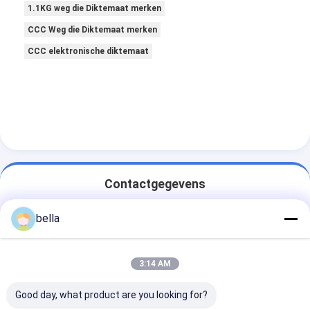
1.1KG weg die Diktemaat merken
CCC Weg die Diktemaat merken
CCC elektronische diktemaat
Contactgegevens
Ms. BELLA LIU
bella
86 -15222916980
3:14 AM
Tijdenstraat, de Weg van Nr 9706 Fanhua,
Economische Ontwikkelingsstreek, Hefei-Stad, Anhui-
Provincie
Good day, what product are you looking for?