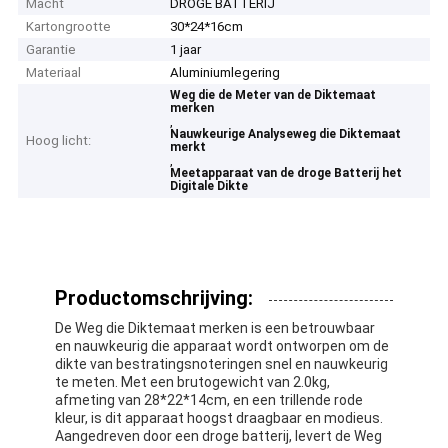
Macht
DROGE BATTERIJ
Kartongrootte
30*24*16cm
Garantie
1 jaar
Materiaal
Aluminiumlegering
Weg die de Meter van de Diktemaat
merken
,
Nauwkeurige Analyseweg die Diktemaat
Hoog licht:
merkt
,
Meetapparaat van de droge Batterij het
Digitale Dikte
Productomschrijving:
De Weg die Diktemaat merken is een betrouwbaar
en nauwkeurig die apparaat wordt ontworpen om de
dikte van bestratingsnoteringen snel en nauwkeurig
te meten. Met een brutogewicht van 2.0kg,
afmeting van 28*22*14cm, en een trillende rode
kleur, is dit apparaat hoogst draagbaar en modieus.
Aangedreven door een droge batterij, levert de Weg