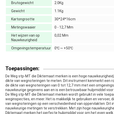
Brutogewicht
2.0Kg
Gewicht
1.1Kg
Kartongrootte
30*24*16cm
Metingswaaier
0 - 12,7 Mm
Het wijzen van op
0,02 Mm
Nauwkeurigheid
Omgevingstemperatuur
0℃ ~ +50℃
Toepassingen:
De Weg stp-MT die Diktemaat merken is een hoge nauwkeurigheid
dikte van wegnoteringen te meten. Dit instrument kenmerkt een 
de dikte van wegnoteringen van 0 tot 12,7 mm met een omgevin
nauwkeurige gegevens aan en is een betrouwbaar hulpmiddel voor
De Weg stp-MT die Diktemaat merken wordt gebruikt in vele toepa
weginspecties, en meer. Het is makkelijk te gebruiken en vervoer, 
van wegnoteringen op een verscheidenheid van oppervlakten. Dit
nauwkeurige metingen te verstrekken. Met zijn hoge nauwkeurighe
Diktemaat merken het perfecte hulpmiddel voor om het even welk