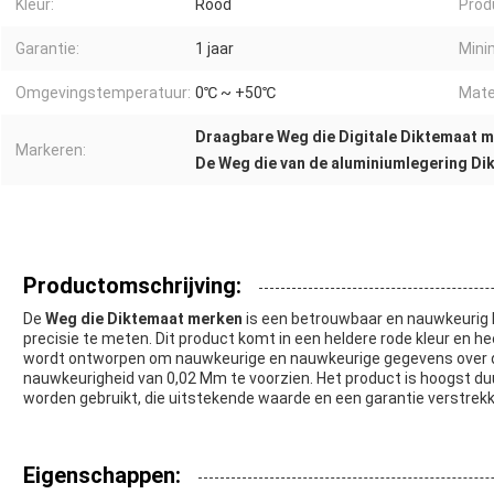
Kleur:
Rood
Prod
Garantie:
1 jaar
Mini
Omgevingstemperatuur:
0℃ ~ +50℃
Mater
Draagbare Weg die Digitale Diktemaat 
Markeren:
De Weg die van de aluminiumlegering D
Productomschrijving:
De
Weg die Diktemaat merken
is een betrouwbaar en nauwkeurig 
precisie te meten. Dit product komt in een heldere rode kleur en h
wordt ontworpen om nauwkeurige en nauwkeurige gegevens over de
nauwkeurigheid van 0,02 Mm te voorzien. Het product is hoogst d
worden gebruikt, die uitstekende waarde en een garantie verstrekk
Eigenschappen: