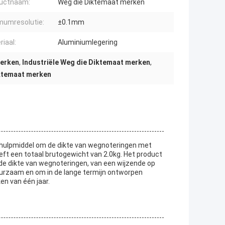
uctnaam:
Weg die Diktemaat merken
mumresolutie:
±0.1mm
iaal:
Aluminiumlegering
merken
,
Industriële Weg die Diktemaat merken
,
iktemaat merken
hulpmiddel om de dikte van wegnoteringen met
eeft een totaal brutogewicht van 2.0kg. Het product
 dikte van wegnoteringen, van een wijzende op
uurzaam en om in de lange termijn ontworpen
en van één jaar.