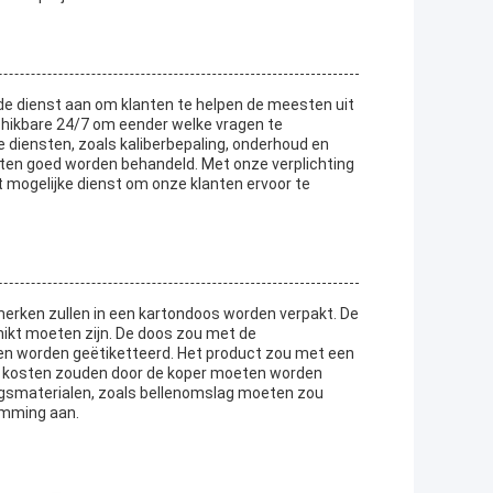
e dienst aan om klanten te helpen de meesten uit
hikbare 24/7 om eender welke vragen te
e diensten, zoals kaliberbepaling, onderhoud en
nten goed worden behandeld. Met onze verplichting
t mogelijke dienst om onze klanten ervoor te
erken zullen in een kartondoos worden verpakt. De
hikt moeten zijn. De doos zou met de
n worden geëtiketteerd. Het product zou met een
n kosten zouden door de koper moeten worden
gsmaterialen, zoals bellenomslag moeten zou
emming aan.