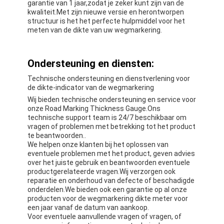
garantie van 1 jaar,zodat je zeker kunt zijn van de
Over Ons
kwaliteit.Met zijn nieuwe versie en herontworpen
structuur is het het perfecte hulpmiddel voor het
meten van de dikte van uw wegmarkering.
Fabriekstour
Kwaliteitscontrole
Ondersteuning en diensten:
Neem contact met ons op
Technische ondersteuning en dienstverlening voor
de dikte-indicator van de wegmarkering
Nieuws
Wij bieden technische ondersteuning en service voor
onze Road Marking Thickness Gauge.Ons
technische support team is 24/7 beschikbaar om
Gevallen
vragen of problemen met betrekking tot het product
te beantwoorden..
We helpen onze klanten bij het oplossen van
eventuele problemen met het product, geven advies
over het juiste gebruik en beantwoorden eventuele
Retroreflector Meter
productgerelateerde vragen.Wij verzorgen ook
reparatie en onderhoud van defecte of beschadigde
Bestrating die Retroreflectometer merken
onderdelen.We bieden ook een garantie op al onze
producten voor de wegmarkering dikte meter voor
een jaar vanaf de datum van aankoop.
Teken Retroreflectometer
Voor eventuele aanvullende vragen of vragen, of