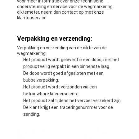
voor meer informatie over onze technische
Retro Weerspiegelende Meter
ondersteuning en service voor de wegmarkering
diktemeter, neem dan contact op met onze
Weg die Diktemaat merken
klantenservice.
Draagbare Retroreflectometer
Verpakking en verzending:
Handbediende Retroreflectometer
Verpakking en verzending van de dikte van de
wegmarkering:
Retro Weerspiegelende Noteringen
Het product wordt geleverd in een doos, met het
product veilig verpakt in een binnenste laag.
Fiets Weerspiegelende Stickers
De doos wordt goed afgesloten met een
bubbelverpakking.
Weerspiegelende Bandstickers
Het product wordt verzonden via een
betrouwbare koeriersdienst.
Auto Weerspiegelende Stickers
Het product zal tijdens het vervoer verzekerd zijn.
De klant krijgt een traceringsnummer voor de
zending.