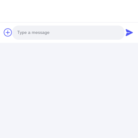
wegmarkering dikte meter
Voor professionele
leveranciers
Chatten
Geadviseerde Producten
Photo
Video Call
Audio Call
0.02mm Hoge
De dikte van de
Precieze rode
Nauwkeurigheid
wegmarkering meten
wegmarkering 
Meetbereik -12.7mm
met nauwkeurigheid
meting 0,02 