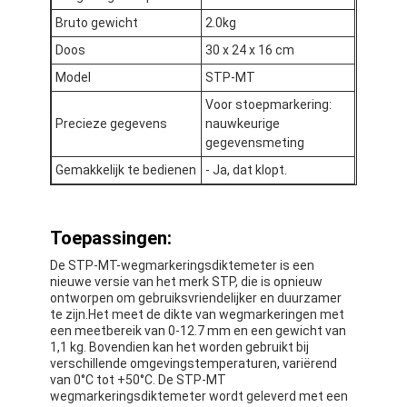
Bruto gewicht
2.0kg
Doos
30 x 24 x 16 cm
Model
STP-MT
Voor stoepmarkering:
Precieze gegevens
nauwkeurige
gegevensmeting
Gemakkelijk te bedienen
- Ja, dat klopt.
Toepassingen:
De STP-MT-wegmarkeringsdiktemeter is een
nieuwe versie van het merk STP, die is opnieuw
ontworpen om gebruiksvriendelijker en duurzamer
Thuis
te zijn.Het meet de dikte van wegmarkeringen met
een meetbereik van 0-12.7 mm en een gewicht van
Producten
1,1 kg. Bovendien kan het worden gebruikt bij
verschillende omgevingstemperaturen, variërend
van 0°C tot +50°C. De STP-MT
VR -show
wegmarkeringsdiktemeter wordt geleverd met een