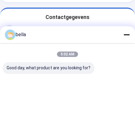
Contactgegevens
Ms. BELLA LIU
bella
86 -15222916980
Tijdenstraat, de Weg van Nr 9706 Fanhua,
5:02 AM
Economische Ontwikkelingsstreek, Hefei-Stad, Anhui-
Provincie
Good day, what product are you looking for?
Ga Nu Praten.
Krijg De Beste Prijs Voor
1 jaar Rood droge batterij