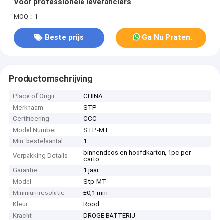
Voor professionele leveranciers
MOQ：1
Beste prijs
Ga Nu Praten.
Productomschrijving
Place of Origin
CHINA
Merknaam
STP
Certificering
CCC
Model Number
STP-MT
Min. bestelaantal
1
binnendoos en hoofdkarton, 1pc per
Verpakking Details
carto
Garantie
1 jaar
Model
Stp-MT
Minimumresolutie
±0,1 mm
Kleur
Rood
Kracht
DROGE BATTERIJ