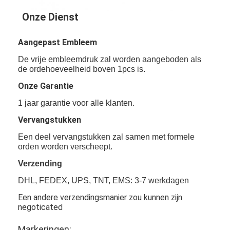
Retro Weerspiegelende Meter
Onze Dienst
Weg die Diktemaat merken
Aangepast Embleem
Draagbare Retroreflectometer
De vrije embleemdruk zal worden aangeboden als
de ordehoeveelheid boven 1pcs is.
Handbediende Retroreflectometer
Onze Garantie
Retro Weerspiegelende Noteringen
1 jaar garantie voor alle klanten.
Vervangstukken
Fiets Weerspiegelende Stickers
Een deel vervangstukken zal samen met formele
Weerspiegelende Bandstickers
orden worden verscheept.
Verzending
Auto Weerspiegelende Stickers
DHL, FEDEX, UPS, TNT, EMS: 3-7 werkdagen
Een andere verzendingsmanier zou kunnen zijn
negoticated
Markeringen: