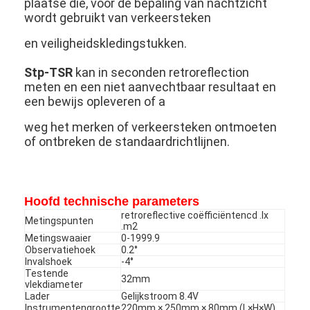
plaatse die, voor de bepaling van nachtzicht
wordt gebruikt van verkeersteken
en veiligheidskledingstukken.
Stp-TSR
kan in seconden retroreflection
meten en een niet aanvechtbaar resultaat en
een bewijs opleveren of a
weg het merken of verkeersteken ontmoeten
of ontbreken de standaardrichtlijnen.
Hoofd technische parameters
retroreflective coëfficiëntencd .lx
Metingspunten
.m2
Metingswaaier
0-1999.9
Observatiehoek
0.2°
Invalshoek
-4°
Testende
32mm
vlekdiameter
Lader
Gelijkstroom 8.4V
Instrumentengrootte
220mm × 250mm × 80mm (L×H×W)