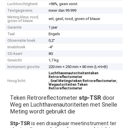
Luchtvochtigheid
<98%, geen vorst
Testgegevens
meer dan 99.999
Meting kleur, rood,
wit, geel, rood, groen of blauw
groen of blauw
Garantie
1 jaar
Taal
Engels
Observatie hoek
0,2°
Invalshoek
-4°
SD-kaart
8G
Gewicht
1,7 kg
Instrument grootte
220 mm × 250 mm × 80 mm (L×H×B)
Luchthavenautoriteitenteken
Retroreflectometer
Hoog licht:
,
,
Snel Metingsteken Retroreflectometer
Wegautoriteiten Teken
Retroreflectometer
Teken Retroreflectometer
stp-TSR
door
Weg en Luchthavenautoriteiten met Snelle
Meting wordt gebruikt die
Stp-TSR
is een draagbaar meetinstrument ter