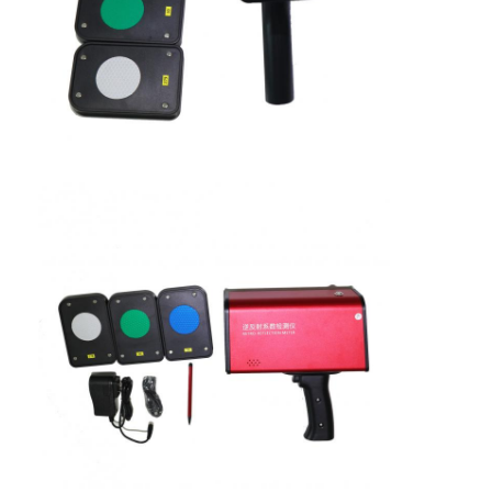
Over Ons
Fabriekstour
Kwaliteitscontrole
Neem contact met ons op
Nieuws
Gevallen
Retroreflector Meter
Bestrating die Retroreflectometer merken
Teken Retroreflectometer