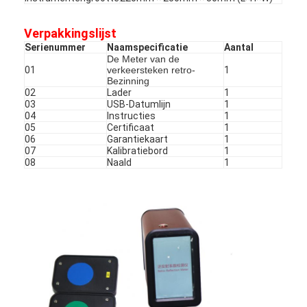
Verpakkingslijst
Serienummer
Naamspecificatie
Aantal
De Meter van de
01
verkeersteken retro-
1
Bezinning
02
Lader
1
03
USB-Datumlijn
1
04
Instructies
1
05
Certificaat
1
06
Garantiekaart
1
07
Kalibratiebord
1
08
Naald
1
Thuis
Producten
VR -show