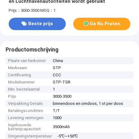
en Luchthavenautoriteiten wordt gebruikt
Prijs：3000-3500
MOQ：1
Beste prijs
Ga Nu Praten.
Productomschrijving
Plaats van herkomst
China
Merknaam
STP
Certificering
CCC
Modelnummer
STP-TSR
Min. bestelaantal
1
Prijs
3000-3500
Verpakking Details
binnendoos en omdoos, 1 st per doos
Betalingscondities
T/T
Levering vermogen
1000
Ingebouwde
3500mAh
batterijcapaciteit
Omgevingstemperatuur
-5℃~+50℃