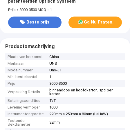
patenteerden Optisch Systeem
Prijs：3000-3500
MOQ：1
Beste prijs
Ga Nu Praten.
Productomschrijving
Plaats van herkomst
China
Merknaam
UNS
Modelnummer
Uns-JT
Min. bestelaantal
1
Prijs
3000-3500
binnendoos en hoofdkarton, 1pc per
Verpakking Details
karton
Betalingscondities
T/T
Levering vermogen
1000
Instrumentengrootte
220mm × 250mm × 80mm (L×H×W)
Testende
32mm
vlekdiameter