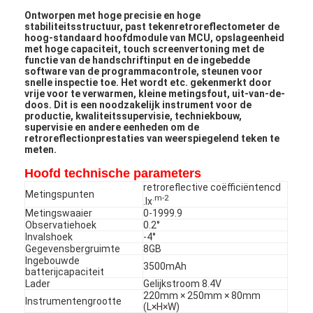
Ontworpen met hoge precisie en hoge
stabiliteitsstructuur, past tekenretroreflectometer de
hoog-standaard hoofdmodule van MCU, opslageenheid
met hoge capaciteit, touch screenvertoning met de
functie van de handschriftinput en de ingebedde
software van de programmacontrole, steunen voor
snelle inspectie toe. Het wordt etc. gekenmerkt door
vrije voor te verwarmen, kleine metingsfout, uit-van-de-
doos. Dit is een noodzakelijk instrument voor de
productie, kwaliteitssupervisie, techniekbouw,
supervisie en andere eenheden om de
retroreflectionprestaties van weerspiegelend teken te
meten.
Hoofd technische parameters
retroreflective coëfficiëntencd
Metingspunten
.m-2
.lx
Metingswaaier
0-1999.9
Observatiehoek
0.2°
Invalshoek
-4°
Gegevensbergruimte
8GB
Ingebouwde
3500mAh
batterijcapaciteit
Lader
Gelijkstroom 8.4V
220mm × 250mm × 80mm
Instrumentengrootte
(L×H×W)