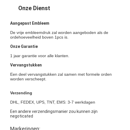
Retro Weerspiegelende Meter
Onze Dienst
Weg die Diktemaat merken
Aangepast Embleem
Draagbare Retroreflectometer
De vrije embleemdruk zal worden aangeboden als de
ordehoeveelheid boven 1pcs is.
Handbediende Retroreflectometer
Onze Garantie
Retro Weerspiegelende Noteringen
1 jaar garantie voor alle klanten.
Vervangstukken
Fiets Weerspiegelende Stickers
Een deel vervangstukken zal samen met formele orden
worden verscheept.
Weerspiegelende Bandstickers
Verzending
Auto Weerspiegelende Stickers
DHL, FEDEX, UPS, TNT, EMS: 3-7 werkdagen
Een andere verzendingsmanier zou kunnen zijn
negoticated
Markeringen: