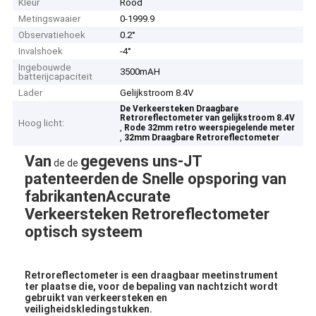
Kleur
Rood
Metingswaaier
0-1999.9
Observatiehoek
0.2°
Invalshoek
-4°
Ingebouwde
3500mAH
batterijcapaciteit
Lader
Gelijkstroom 8.4V
De Verkeersteken Draagbare
Retroreflectometer van gelijkstroom 8.4V
Hoog licht:
,
Rode 32mm retro weerspiegelende meter
,
32mm Draagbare Retroreflectometer
Van
gegevens uns-JT
de de
patenteerden
de Snelle opsporing van
fabrikantenAccurate
Verkeersteken Retroreflectometer
optisch systeem
Retroreflectometer is een draagbaar meetinstrument
ter plaatse die, voor de bepaling van nachtzicht wordt
gebruikt van verkeersteken en
veiligheidskledingstukken.