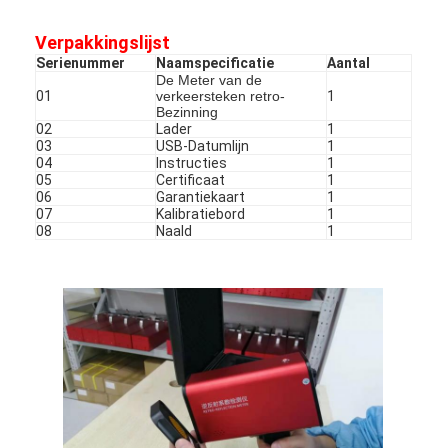
Verpakkingslijst
Serienummer
Naamspecificatie
Aantal
De Meter van de
01
verkeersteken retro-
1
Bezinning
02
Lader
1
03
USB-Datumlijn
1
04
Instructies
1
05
Certificaat
1
06
Garantiekaart
1
07
Kalibratiebord
1
08
Naald
1
Thuis
Producten
VR -show