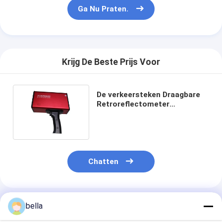
Ga Nu Praten.
Krijg De Beste Prijs Voor
De verkeersteken Draagbare
Retroreflectometer
patenteerden Optisch
Systeem
Chatten
Geadviseerde Producten
bella