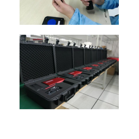
Over Ons
Fabriekstour
Kwaliteitscontrole
Neem contact met ons op
Nieuws
Gevallen
Retroreflector Meter
Bestrating die Retroreflectometer merken
Teken Retroreflectometer