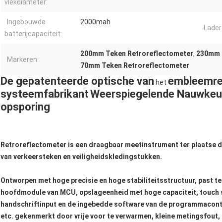
vlekdiameter:
Ingebouwde
2000mah
Lader
batterijcapaciteit:
200mm Teken Retroreflectometer
,
230mm 
Markeren:
70mm Teken Retroreflectometer
De gepatenteerde
optische van
embleem
r
het
systeem
fabrikant
Weerspiegelende
Nauwkeur
opsporing
Retroreflectometer is een draagbaar meetinstrument ter plaatse di
van verkeersteken en veiligheidskledingstukken.
Ontworpen met hoge precisie en hoge stabiliteitsstructuur, past
hoofdmodule van MCU, opslageenheid met hoge capaciteit, touch s
handschriftinput en de ingebedde software van de programmacontro
etc. gekenmerkt door vrije voor te verwarmen, kleine metingsfout,