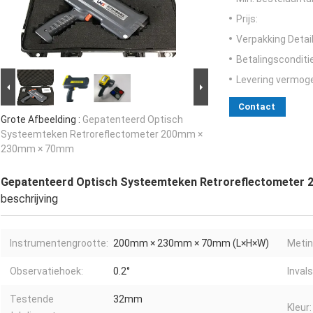
Prijs:
Verpakking Detail
Betalingsconditi
Levering vermog
Contact
Grote Afbeelding :
Gepatenteerd Optisch
Systeemteken Retroreflectometer 200mm ×
230mm × 70mm
Gepatenteerd Optisch Systeemteken Retroreflectomete
beschrijving
Instrumentengrootte:
200mm × 230mm × 70mm (L×H×W)
Metin
Observatiehoek:
0.2°
Inval
Testende
32mm
Kleur: