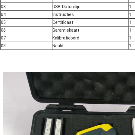
03
USB-Datumlijn
1
04
Instructies
1
05
Certificaat
1
06
Garantiekaart
1
07
Kalibratiebord
1
08
Naald
1