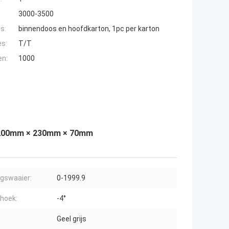
3000-3500
s:
binnendoos en hoofdkarton, 1pc per karton
es:
T/T
en:
1000
r 200mm × 230mm × 70mm
gswaaier:
0-1999.9
shoek:
-4°
Geel grijs