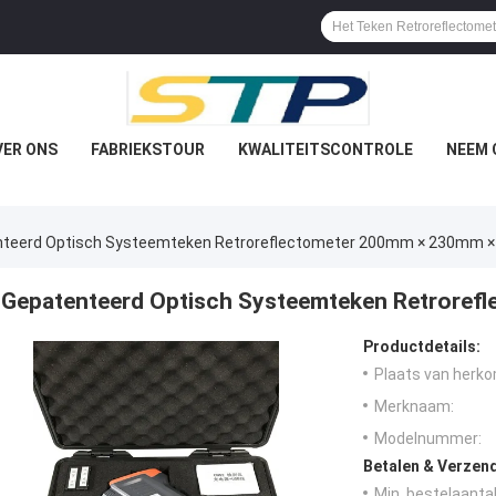
VER ONS
FABRIEKSTOUR
KWALITEITSCONTROLE
NEEM 
nteerd Optisch Systeemteken Retroreflectometer 200mm × 230mm 
Gepatenteerd Optisch Systeemteken Retrore
Productdetails:
Plaats van herko
Merknaam:
Modelnummer:
Betalen & Verzen
Min. bestelaantal