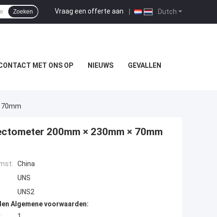
Vraag een offerte aan
|
Dutch
Zoeken
CONTACT MET ONS OP
NIEUWS
GEVALLEN
× 70mm
flectometer 200mm × 230mm × 70mm
mst:
China
UNS
UNS2
den Algemene voorwaarden:
:
1