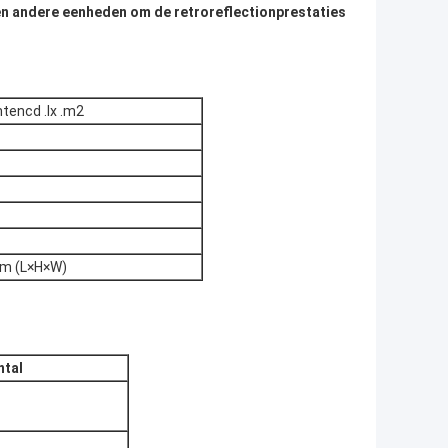
 en andere eenheden om de retroreflectionprestaties
ntencd .lx .m2
m (L×H×W)
ntal