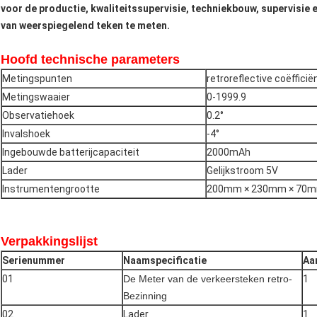
voor de productie, kwaliteitssupervisie, techniekbouw, supervisie
van weerspiegelend teken te meten.
Hoofd technische parameters
Metingspunten
retroreflective coëfficië
Metingswaaier
0-1999.9
Observatiehoek
0.2°
Invalshoek
-4°
Ingebouwde batterijcapaciteit
2000mAh
Lader
Gelijkstroom 5V
Instrumentengrootte
200mm × 230mm × 70m
Verpakkingslijst
Serienummer
Naamspecificatie
Aa
01
De Meter van de verkeersteken retro-
1
Bezinning
02
Lader
1