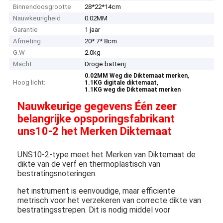
Binnendoosgrootte
28*22*14cm
Nauwkeurigheid
0.02MM
Garantie
1 jaar
Afmeting
20* 7* 8cm
G.W
2.0kg
Macht
Droge batterij
,
0.02MM Weg die Diktemaat merken
Hoog licht:
,
1.1KG digitale diktemaat
1.1KG weg die Diktemaat merken
Nauwkeurige gegevens Één zeer
belangrijke opsporingsfabrikant
uns10-2 het Merken Diktemaat
UNS10-2-type meet het Merken van Diktemaat de
dikte van de verf en thermoplastisch van
bestratingsnoteringen.
het instrument is eenvoudige, maar efficiënte
metrisch voor het verzekeren van correcte dikte van
bestratingsstrepen. Dit is nodig middel voor