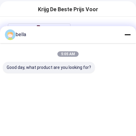
Krijg De Beste Prijs Voor
Nauwkeurige Gegevens
bella
0.02MM Weg die
Diktemaat 1.1KG
merken
5:05 AM
Good day, what product are you looking for?
Chatten
Geadviseerde Producten