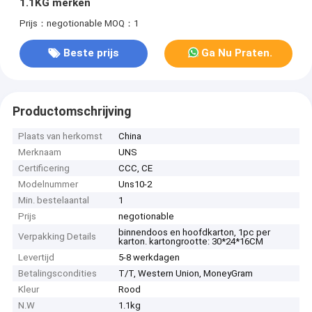
1.1KG merken
Prijs：negotionable
MOQ：1
Beste prijs
Ga Nu Praten.
Productomschrijving
Plaats van herkomst
China
Merknaam
UNS
Certificering
CCC, CE
Modelnummer
Uns10-2
Min. bestelaantal
1
Prijs
negotionable
binnendoos en hoofdkarton, 1pc per
Verpakking Details
karton. kartongrootte: 30*24*16CM
Levertijd
5-8 werkdagen
Betalingscondities
T/T, Western Union, MoneyGram
Kleur
Rood
N.W
1.1kg