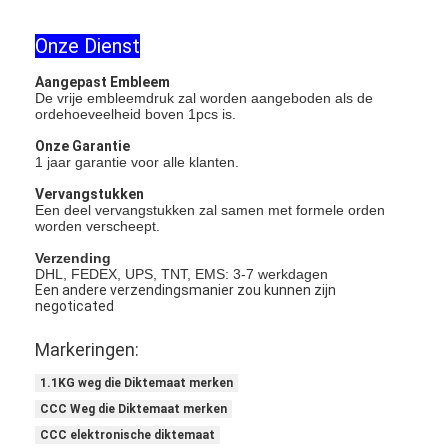
Over Ons
Onze Dienst
Fabriekstour
Aangepast Embleem
De vrije embleemdruk zal worden aangeboden als de
Kwaliteitscontrole
ordehoeveelheid boven 1pcs is.
Onze Garantie
Neem contact met ons op
1 jaar garantie voor alle klanten.
Vervangstukken
Nieuws
Een deel vervangstukken zal samen met formele orden
worden verscheept.
Gevallen
Verzending
DHL, FEDEX, UPS, TNT, EMS: 3-7 werkdagen
Een andere verzendingsmanier zou kunnen zijn
negoticated
Retroreflector Meter
Markeringen:
Bestrating die Retroreflectometer merken
1.1KG weg die Diktemaat merken
CCC Weg die Diktemaat merken
Teken Retroreflectometer
CCC elektronische diktemaat