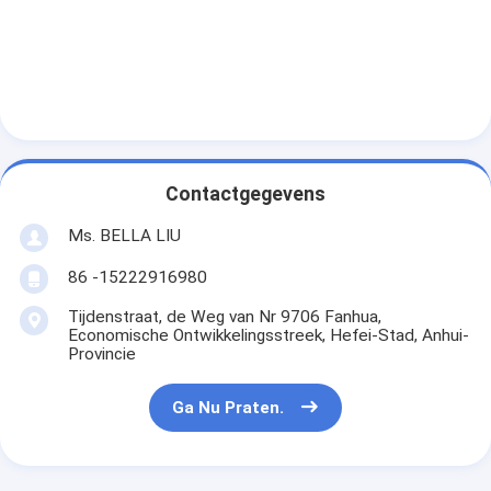
Retro Weerspiegelende Meter
Weg die Diktemaat merken
Draagbare Retroreflectometer
Handbediende Retroreflectometer
Contactgegevens
Retro Weerspiegelende Noteringen
Ms. BELLA LIU
Fiets Weerspiegelende Stickers
86 -15222916980
Weerspiegelende Bandstickers
Tijdenstraat, de Weg van Nr 9706 Fanhua,
Economische Ontwikkelingsstreek, Hefei-Stad, Anhui-
Auto Weerspiegelende Stickers
Provincie
Ga Nu Praten.