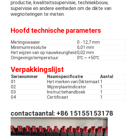
productie, kwaliteitssupervisie, techniekbouw,
supervisie en andere eenheden om de dikte van
wegnoteringen te meten.
Hoofd technische parameters
Metingswaaier
0 - 12,7 mm
Minimumresolutie
0,01 mm
Het wijzen van op nauwkeurigheid
0,02 mm
Omgevingstemperatuur
0℃ ~ +50℃
Verpakkingslijst
Serienummer
Naamspecificatie
Aantal
01
Het merken van Diktemaat
1
02
Wijzerplaatindicator
1
03
Instructiehandboek
1
04
Certificaat
1
contactaantal: +86 15155153178