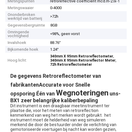
Metingspunten
retroreflective coëfficiënt mcd.m-2.lx-1
Metingswaaier
0-4000
Ononderbroken
>72h
werktijd van batterij
Gegevensbergruimte
8GB
Omringende
<98%, geen vorst
vochtigheid
Invalshoek
88.76°
Bijkomende hoek
1.24°
,
340mm X 95mm Retroreflectometer
Hoog licht:
,
340mm X 95mm Retroreflector Meter
72h Retroreflectometer
De gegevens Retroreflectometer van
fabrikantenAccurate voor
Snelle
Wegnoteringen
opsporing Één van
uns-
BX1 zeer belangrijke kaliberbepaling
Dit instrument is een draagbaar meetinstrument ter
plaatse die, voor het meten van retroreflection
kenmerkend van weg het merken wordt gebruikt. het
instrument moet de helderheid van weg simuleren
merkend die door de bestuurder onder de verlichting van
gemotoriseerde voertuigen bij nacht kan worden gezien,