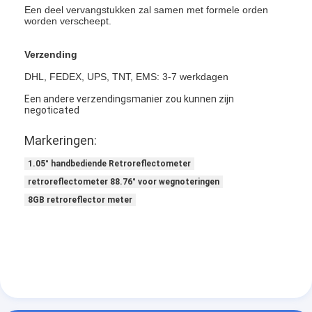
Retro Weerspiegelende Meter
Een deel vervangstukken zal samen met formele orden
worden verscheept.
Weg die Diktemaat merken
Verzending
Draagbare Retroreflectometer
DHL, FEDEX, UPS, TNT, EMS: 3-7 werkdagen
Een andere verzendingsmanier zou kunnen zijn
Handbediende Retroreflectometer
negoticated
Retro Weerspiegelende Noteringen
Markeringen:
Fiets Weerspiegelende Stickers
1.05° handbediende Retroreflectometer
retroreflectometer 88.76° voor wegnoteringen
Weerspiegelende Bandstickers
8GB retroreflector meter
Auto Weerspiegelende Stickers