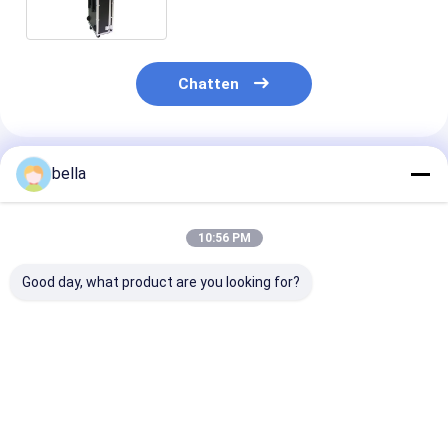
belangrijke Kaliberbepaling
Chatten
Geadviseerde Producten
bella
10:56 PM
Good day, what product are you looking for?
Één Zeer belangrijk
Één Sleutel 3
Nauwkeurighe
Nauwkeurig Gegeven
panelenkaliberbepaling
Reflectometer
van Kaliberbepalings
Retroreflectometer
Weg die met
Handbediend
voor Wegnoteringen
Bagagebar me
Retroreflectometer
2856+50K
Beste prijs
Beste prijs
Beste pri