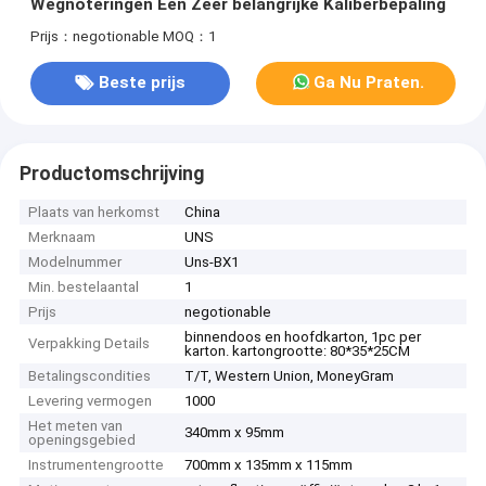
Wegnoteringen Één Zeer belangrijke Kaliberbepaling
Prijs：negotionable
MOQ：1
Beste prijs
Ga Nu Praten.
Productomschrijving
Plaats van herkomst
China
Merknaam
UNS
Modelnummer
Uns-BX1
Min. bestelaantal
1
Prijs
negotionable
binnendoos en hoofdkarton, 1pc per
Verpakking Details
karton. kartongrootte: 80*35*25CM
Betalingscondities
T/T, Western Union, MoneyGram
Levering vermogen
1000
Het meten van
340mm x 95mm
openingsgebied
Instrumentengrootte
700mm x 135mm x 115mm