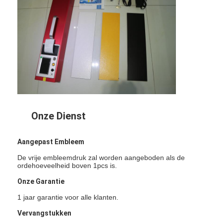
Over Ons
Fabriekstour
Kwaliteitscontrole
Neem contact met ons op
Nieuws
Onze Dienst
Gevallen
Aangepast Embleem
De vrije embleemdruk zal worden aangeboden als de
Retroreflector Meter
ordehoeveelheid boven 1pcs is.
Onze Garantie
Bestrating die Retroreflectometer merken
1 jaar garantie voor alle klanten.
Teken Retroreflectometer
Vervangstukken