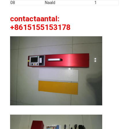
08
Naald
1
contactaantal:
+8615155153178
Thuis
Producten
VR -show