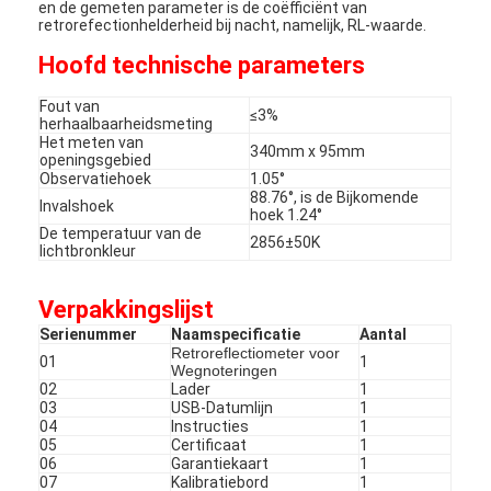
en de gemeten parameter is de coëfficiënt van
retrorefectionhelderheid bij nacht, namelijk, RL-waarde.
Hoofd technische parameters
Fout van
≤3%
herhaalbaarheidsmeting
Het meten van
340mm x 95mm
openingsgebied
Observatiehoek
1.05°
88.76°, is de Bijkomende
Invalshoek
hoek 1.24°
De temperatuur van de
2856±50K
lichtbronkleur
Verpakkingslijst
Serienummer
Naamspecificatie
Aantal
Retroreflectiometer voor
01
1
Wegnoteringen
02
Lader
1
03
USB-Datumlijn
1
04
Instructies
1
05
Certificaat
1
06
Garantiekaart
1
07
Kalibratiebord
1