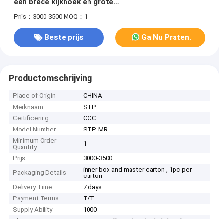
een brede kijkhoek en grote
gegevensopslagcapaciteit
Prijs：3000-3500
MOQ：1
Beste prijs
Ga Nu Praten.
Productomschrijving
Place of Origin
CHINA
Merknaam
STP
Certificering
CCC
Model Number
STP-MR
Minimum Order
1
Quantity
Prijs
3000-3500
inner box and master carton , 1pc per
Packaging Details
carton
Delivery Time
7 days
Payment Terms
T/T
Supply Ability
1000