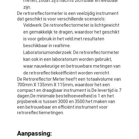
meten, zodat zij's nachts zichtbaar en leesbaar
Over Ons
zijn.
De retroreflectormeter is een veelzijdig instrument
dat geschikt is voor verschillende scenario's:
Fabriekstour
Veldwerk: De retroreflectormeter is lichtgewicht
en gemakkelijk te dragen, waardoor het geschikt
Kwaliteitscontrole
is voor gebruik in het veld.met resultaten
beschikbaar in realtime.
Neem contact met ons op
Laboratoriumonderzoek: De retroreflectormeter
kan ook in een laboratorium worden gebruikt,
Nieuws
waar nauwkeurige en betrouwbare metingen van
de retroreflectiekoëfficiënt worden verricht.
Gevallen
De Retroreflector Meter heeft een totaalvolume van
700mm X 135mm X 115mm, waardoor het een
compact en draagbaar instrument is.De levertijd is 7
dagen.De minimale bestelhoeveelheid is 1 en het
prijsbereik is tussen 3000 en 3500.het maken van
Retroreflector Meter
een betrouwbaar en efficiënt instrument voor
retroreflectiemetingen.
Bestrating die Retroreflectometer merken
Teken Retroreflectometer
Aanpassing: