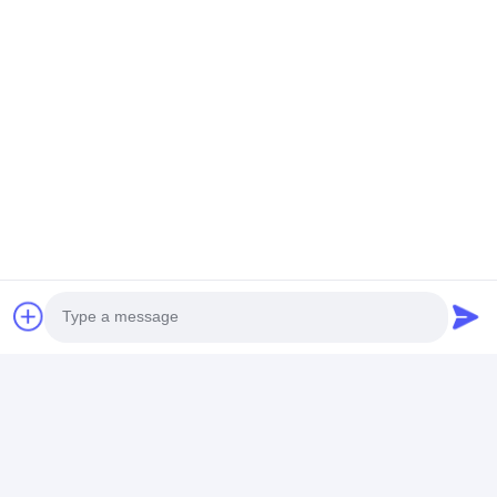
Draagbare instrumenten voor snelle
metingen met een brede kijkhoek en
grote gegevensopslagcapaciteit
Price： 1
Chatten
Geadviseerde Producten
Photo
Incidentiehoek 8876
Werktijd Groter Dan
Meting van he
Video Call