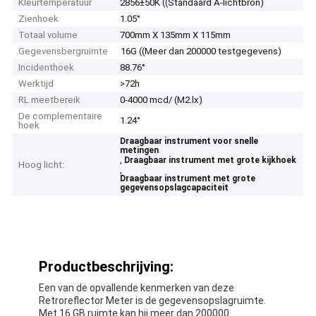
Kleurtemperatuur
2856±50K ((Standaard A-lichtbron)
Zienhoek
1.05°
Totaal volume
700mm X 135mm X 115mm
Gegevensbergruimte
16G ((Meer dan 200000 testgegevens)
Incidenthoek
88.76°
Werktijd
>72h
RL meetbereik
0-4000 mcd/ (M2.lx)
De complementaire
1.24°
hoek
Draagbaar instrument voor snelle
metingen
,
Draagbaar instrument met grote kijkhoek
Hoog licht:
,
Draagbaar instrument met grote
gegevensopslagcapaciteit
Productbeschrijving:
Een van de opvallende kenmerken van deze
Retroreflector Meter is de gegevensopslagruimte.
Met 16 GB ruimte kan hij meer dan 200000