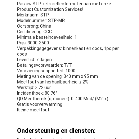
Retro Weerspiegelende Meter
Pas uw STP-retroreflectormeter aan met onze
Product Customization Services!
Merknaam: STP
Weg die Diktemaat merken
Modelnummer: STP-MR
Oorsprong: China
Draagbare Retroreflectometer
Certificering: CCC
Minimale bestelhoeveelheid: 1
Prijs: 3000-3500
Handbediende Retroreflectometer
Verpakkingsgegevens: binnenkast en doos, 1pc per
doos
Retro Weerspiegelende Noteringen
Levertijd: 7 dagen
Betalingsvoorwaarden: T/T
Voorzieningscapaciteit: 1000
Fiets Weerspiegelende Stickers
Meting van de opening: 340 mm x 95 mm
Meetfout van herhaalbaarheid: ≤ 2%
Weerspiegelende Bandstickers
Werktijd: > 72 uur
Incidenthoek: 88.76°
QD Meetbereik (optioneel): 0-400 Mcd/ (M2.lx)
Auto Weerspiegelende Stickers
Gratis voorverwarming
Kleine meetfout
Ondersteuning en diensten: