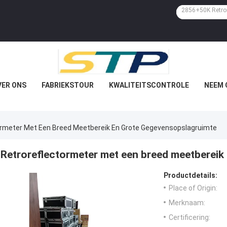
VER ONS
FABRIEKSTOUR
KWALITEITSCONTROLE
NEEM 
ormeter Met Een Breed Meetbereik En Grote Gegevensopslagruimte
Retroreflectormeter met een breed meetbereik
Productdetails:
Place of Origin:
Merknaam:
Certificering: