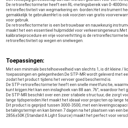
De retroreflectormeter heeft een RL-metingsbereik van 0-4000mcd/
retroreflectiviteit van wegmarkering en -borden.Het instrument he
gemakkelijk te gebruikenHet is ook voorzien van gratis voorverwarm
voor gebruik.
De retroreflectormeter is een betrouwbaar en nauwkeurig instrumen
maakt het een essentieel hulpmiddel voor verkeersingenieurs.Met 
kalibratieprocedure en vrije voorverhitting is de retroreflectorme
retroreflectiviteit op wegen en snelwegen.
Toepassingen:
Met een minimale bestelhoeveelheid van slechts 1, is dit kleine / l
toepassingen en gelegenheden.De STP-MR wordt geleverd met een
zodat het product tijdens het vervoer goed beschermd is.
De STP-retroreflectormeter heeft een snelle meetfunctie, waarme
kunt krijgen.Het kan een inslaghoek van 88 aan..76°, waardoor het 
De STP-MR beschikt over een zeer stabiele structuur, die zorgt v
lange tijdsperioden.Het maakt het ideaal voor projecten op lange te
Dit product is geprijsd tussen 3000-3500, met een leveringscapaci
betalingstermijn en kan binnen 7 dagen na het plaatsen van een b
2856±50K (Standard A Light Source) maakt het perfect voor verschi