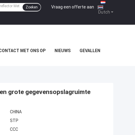
Vraag een offerte aan
|
Zoeken
Dutch
CONTACT MET ONS OP
NIEUWS
GEVALLEN
 en grote gegevensopslagruimte
CHINA
STP
CCC