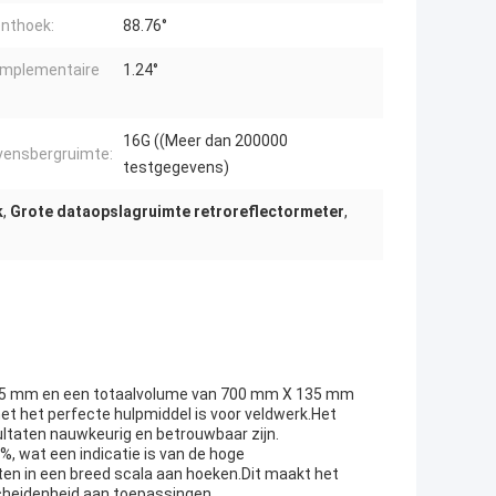
enthoek:
88.76°
omplementaire
1.24°
16G ((Meer dan 200000
ensbergruimte:
testgegevens)
k
,
Grote dataopslagruimte retroreflectormeter
,
 95 mm en een totaalvolume van 700 mm X 135 mm
et het perfecte hulpmiddel is voor veldwerk.Het
ltaten nauwkeurig en betrouwbaar zijn.
, wat een indicatie is van de hoge
ten in een breed scala aan hoeken.Dit maakt het
scheidenheid aan toepassingen.