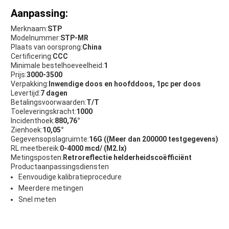
Aanpassing:
Merknaam:
STP
Modelnummer:
STP-MR
Plaats van oorsprong:
China
Certificering:
CCC
Minimale bestelhoeveelheid:
1
Prijs:
3000-3500
Verpakking:
Inwendige doos en hoofddoos, 1pc per doos
Levertijd:
7 dagen
Betalingsvoorwaarden:
T/T
Toeleveringskracht:
1000
Incidenthoek:
880,76°
Zienhoek:
10,05°
Gegevensopslagruimte:
16G ((Meer dan 200000 testgegevens)
RL meetbereik:
0-4000 mcd/ (M2.lx)
Metingsposten:
Retroreflectie helderheidscoëfficiënt
Productaanpassingsdiensten
Eenvoudige kalibratieprocedure
Meerdere metingen
Snel meten