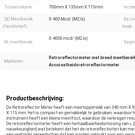
Totaal volume:
700mm X 135mm X 115mm
Incid
QD Meetbereik
0-400 Mcd/ (M2.lx)
De c
(facultatief):
hoek:
0-4000 mcd/ (M2.lx)
RL meetbereik:
Gegev
Retroreflectormeter met breed meetberei
Markeren:
Accuraatheidsretroreflectormeter
Productbeschrijving:
De Retroreflector Meter heeft een meetoppervlak van 340 mm X
X 115 mm. Het is compact en gemakkelijk te gebruiken, waardoor h
instrument heeft een kleine meetfout, waardoor de verkregen resu
De retroreflectormeter heeft een herhaalbaarheidsmissing van ≤ 2%
nauwkeurigheid.wat betekent dat het de retroreflectiviteit kan me
een veelzijdig gereedschap dat kan worden gebruikt voor een ver