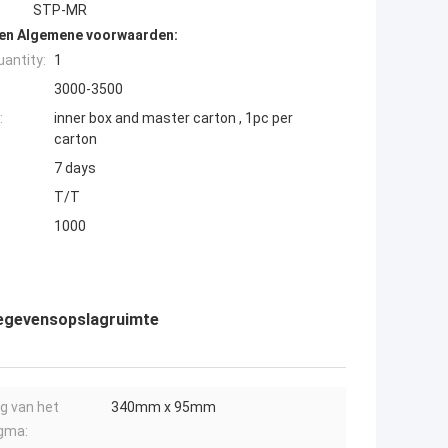
STP-MR
den Algemene voorwaarden:
antity:
1
3000-3500
:
inner box and master carton , 1pc per
carton
7 days
T/T
1000
gegevensopslagruimte
g van het
340mm x 95mm
gma: