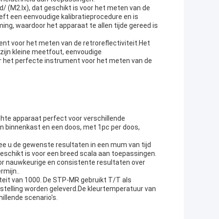
 (M2.lx), dat geschikt is voor het meten van de
eft een eenvoudige kalibratieprocedure en is
ing, waardoor het apparaat te allen tijde gereed is
t voor het meten van de retroreflectiviteit.Het
zijn kleine meetfout, eenvoudige
ter het perfecte instrument voor het meten van de
ichte apparaat perfect voor verschillende
 binnenkast en een doos, met 1pc per doos,
e u de gewenste resultaten in een mum van tijd
geschikt is voor een breed scala aan toepassingen.
oor nauwkeurige en consistente resultaten over
rmijn..
teit van 1000. De STP-MR gebruikt T/T als
estelling worden geleverd.De kleurtemperatuur van
llende scenario's.