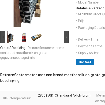
Model Number:
Betalen & Verzen
Minimum Order Qu
Prijs:
Packaging Details
Delivery Time:
Payment Terms:
Grote Afbeelding :
Retroreflectormeter met
een breed meetbereik en grote
Supply Ability:
gegevensopslagruimte
Contact
Retroreflectormeter met een breed meetbereik en grote 
beschrijving
2856±50K ((Standaard A-lichtbron)
Metin
Kleurtemperatuur:
diafra