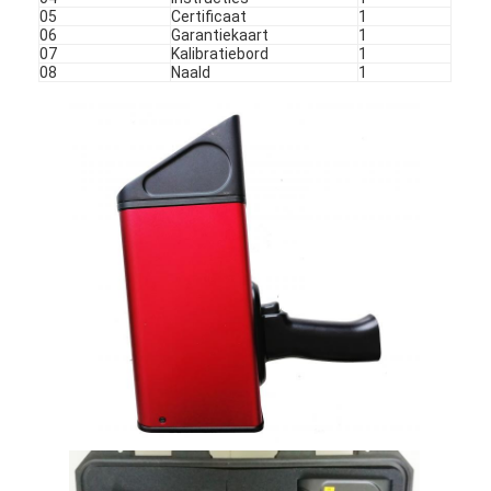
05
Certificaat
1
06
Garantiekaart
1
07
Kalibratiebord
1
08
Naald
1
Thuis
Producten
VR -show