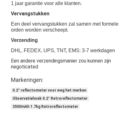
1 jaar garantie voor alle klanten.
Retro Weerspiegelende Meter
Vervangstukken
Weg die Diktemaat merken
Een deel vervangstukken zal samen met formele
orden worden verscheept.
Draagbare Retroreflectometer
Verzending
Handbediende Retroreflectometer
DHL, FEDEX, UPS, TNT, EMS: 3-7 werkdagen
Retro Weerspiegelende Noteringen
Een andere verzendingsmanier zou kunnen zijn
negoticated
Fiets Weerspiegelende Stickers
Markeringen:
Weerspiegelende Bandstickers
0.2° reflectometer voor weg het merken
Observatiehoek 0.2° Retroreflectometer
Auto Weerspiegelende Stickers
3500mAh 1.7kg Retroreflectometer