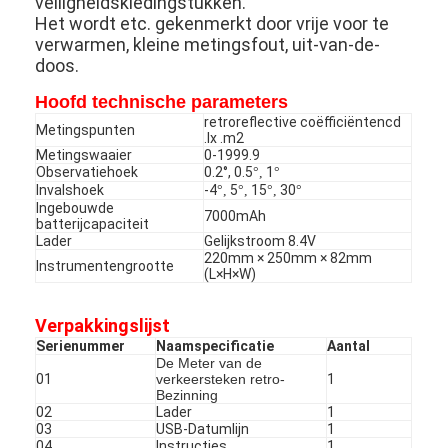
veiligheidskledingstukken.
Het wordt etc. gekenmerkt door vrije voor te
verwarmen, kleine metingsfout, uit-van-de-
doos.
Hoofd technische parameters
retroreflective coëfficiëntencd
Metingspunten
.lx .m2
Metingswaaier
0-1999.9
Observatiehoek
0.2°
,
0.5
1
°,
°
Invalshoek
-4
5
15
30
°,
°,
°,
°
Ingebouwde
7000mAh
batterijcapaciteit
Lader
Gelijkstroom 8.4V
220mm × 250mm × 82mm
Instrumentengrootte
(L×H×W)
Verpakkingslijst
Serienummer
Naamspecificatie
Aantal
De Meter van de
01
verkeersteken retro-
1
Bezinning
02
Lader
1
03
USB-Datumlijn
1
04
Instructies
1