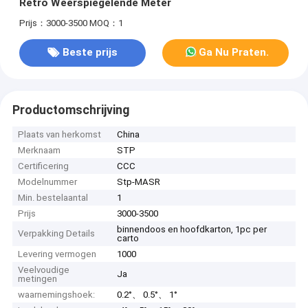
Retro Weerspiegelende Meter
Prijs：3000-3500
MOQ：1
Beste prijs
Ga Nu Praten.
Productomschrijving
Plaats van herkomst
China
Merknaam
STP
Certificering
CCC
Modelnummer
Stp-MASR
Min. bestelaantal
1
Prijs
3000-3500
binnendoos en hoofdkarton, 1pc per
Verpakking Details
carto
Levering vermogen
1000
Veelvoudige
Ja
metingen
waarnemingshoek:
0.2°、 0.5°、 1°