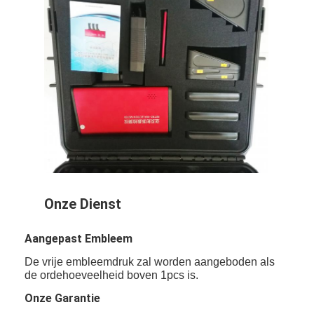
Over Ons
Fabriekstour
Kwaliteitscontrole
Neem contact met ons op
Nieuws
Gevallen
Onze Dienst
Retroreflector Meter
Aangepast Embleem
Bestrating die Retroreflectometer merken
De vrije embleemdruk zal worden aangeboden als
de ordehoeveelheid boven 1pcs is.
Teken Retroreflectometer
Onze Garantie