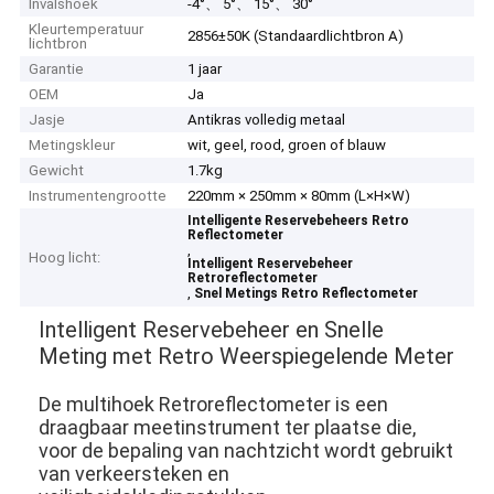
Invalshoek
-4°、 5°、 15°、 30°
Kleurtemperatuur
2856±50K (Standaardlichtbron A)
lichtbron
Garantie
1 jaar
OEM
Ja
Jasje
Antikras volledig metaal
Metingskleur
wit, geel, rood, groen of blauw
Gewicht
1.7kg
Instrumentengrootte
220mm × 250mm × 80mm (L×H×W)
Intelligente Reservebeheers Retro
Reflectometer
,
Hoog licht:
Intelligent Reservebeheer
Retroreflectometer
,
Snel Metings Retro Reflectometer
Intelligent Reservebeheer en Snelle
Meting met Retro Weerspiegelende Meter
De multihoek Retroreflectometer is een
draagbaar meetinstrument ter plaatse die,
voor de bepaling van nachtzicht wordt gebruikt
van verkeersteken en