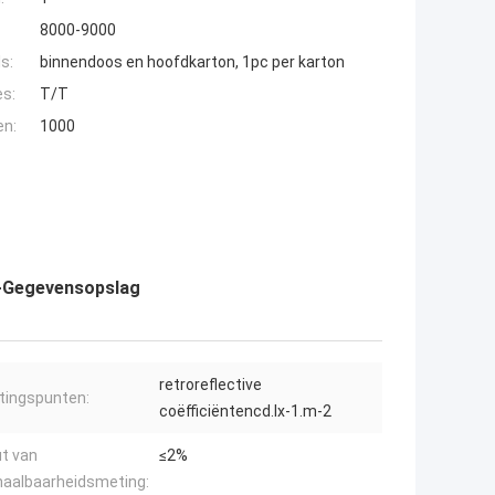
8000-9000
s:
binnendoos en hoofdkarton, 1pc per karton
es:
T/T
en:
1000
G-Gegevensopslag
retroreflective
tingspunten:
coëfficiëntencd.lx-1.m-2
t van
≤2%
haalbaarheidsmeting: