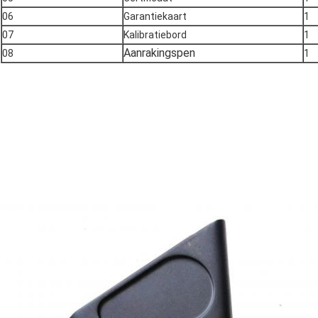
06
Garantiekaart
1
07
Kalibratiebord
1
Aanrakingspen
08
1