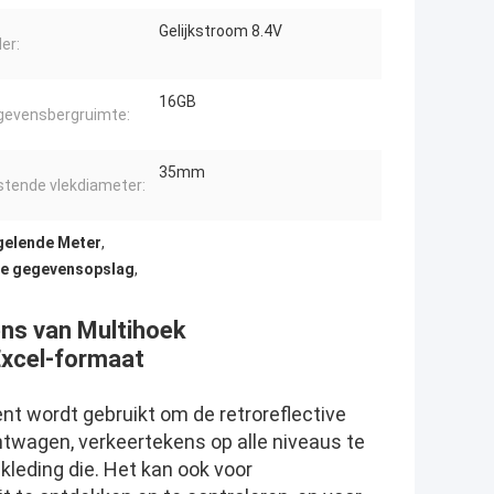
Gelijkstroom 8.4V
er:
16GB
gevensbergruimte:
35mm
tende vlekdiameter:
gelende Meter
,
de gegevensopslag
,
ns van Multihoek
Excel-formaat
ent wordt gebruikt om de retroreflective
twagen, verkeertekens op alle niveaus te
leding die. Het kan ook voor