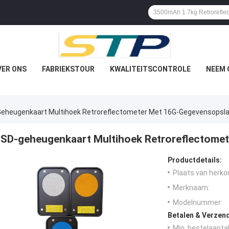
VER ONS
FABRIEKSTOUR
KWALITEITSCONTROLE
NEEM 
eheugenkaart Multihoek Retroreflectometer Met 16G-Gegevensopsl
SD-geheugenkaart Multihoek Retroreflectome
Productdetails:
Plaats van herko
Merknaam:
Modelnummer:
Betalen & Verzen
Min. bestelaantal