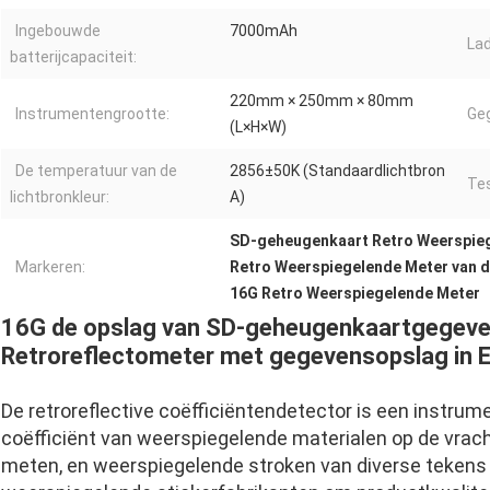
Ingebouwde
7000mAh
Lad
batterijcapaciteit:
220mm × 250mm × 80mm
Instrumentengrootte:
Ge
(L×H×W)
De temperatuur van de
2856±50K (Standaardlichtbron
Tes
lichtbronkleur:
A)
SD-geheugenkaart Retro Weerspie
Markeren:
Retro Weerspiegelende Meter van 
16G Retro Weerspiegelende Meter
16G de opslag van SD-geheugenkaartgegeve
Retroreflectometer met gegevensopslag in 
De retroreflective coëfficiëntendetector is een instrum
coëfficiënt van weerspiegelende materialen op de vrach
meten, en weerspiegelende stroken van diverse tekens k