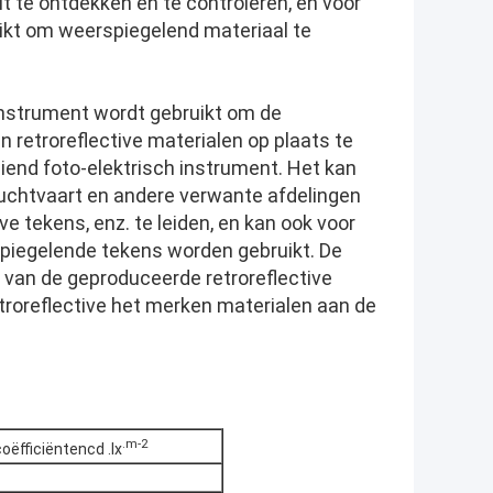
 te ontdekken en te controleren, en voor
uikt om weerspiegelend materiaal te
instrument wordt gebruikt om de
n retroreflective materialen op plaats te
iend foto-elektrisch instrument. Het kan
luchtvaart en andere verwante afdelingen
e tekens, enz. te leiden, en kan ook voor
piegelende tekens worden gebruikt. De
 van de geproduceerde retroreflective
etroreflective het merken materialen aan de
.m-2
coëfficiëntencd .lx