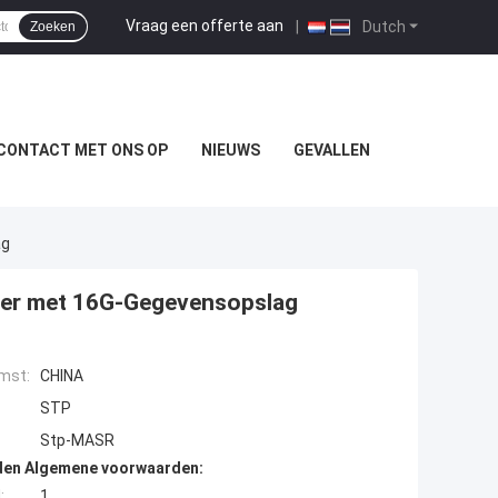
Vraag een offerte aan
|
Dutch
Zoeken
CONTACT MET ONS OP
NIEUWS
GEVALLEN
ag
ter met 16G-Gegevensopslag
mst:
CHINA
STP
Stp-MASR
den Algemene voorwaarden:
:
1