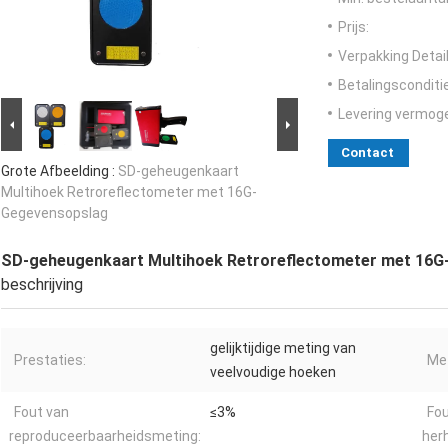
Prijs:
Verpakking Detail
Betalingsconditi
Levering vermog
Contact
Grote Afbeelding :
SD-geheugenkaart
Multihoek Retroreflectometer met 16G-
Gegevensopslag
SD-geheugenkaart Multihoek Retroreflectometer met 16
beschrijving
gelijktijdige meting van
Prestaties:
Me
veelvoudige hoeken
Fout van
≤3%
Fou
reproduceerbaarheidsmeting:
her