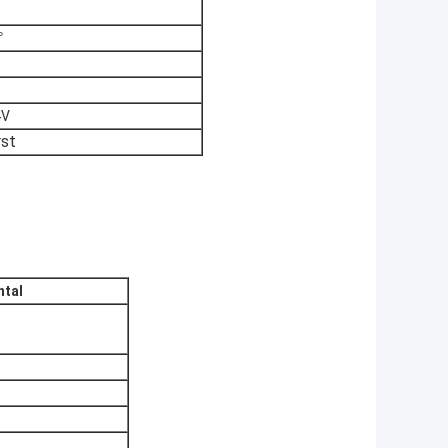
°
4V
rst
ntal