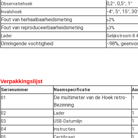
0,2
0,5
1
°,
°,
°
Observatiehoek
-4
5
15
30
°,
°,
°,
Invalshoek
Fout van herhaalbaarheidsmeting
≤2%
Fout van reproduceerbaarheidsmeting
≤3%
Lader
Gelijkstroom 8.
Omringende vochtigheid
98%, geenvo
<
Verpakkingslijst
Serienummer
Naamspecificatie
Aa
De multimeter van de Hoek retro-
01
1
Bezinning
02
Lader
1
03
USB-Datumlijn
1
04
Instructies
1
05
Certificaat
1