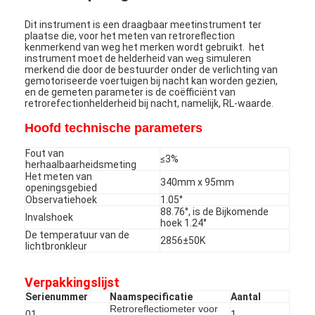
Dit instrument is een draagbaar meetinstrument ter
plaatse die, voor het meten van retroreflection
kenmerkend van weg het merken wordt gebruikt. het
instrument moet de helderheid van
weg
simuleren
merkend die door de bestuurder onder de verlichting van
gemotoriseerde voertuigen bij nacht kan worden gezien,
en de gemeten parameter is de coëfficiënt van
retrorefectionhelderheid bij nacht, namelijk, RL-waarde.
Hoofd technische parameters
Fout van
≤3%
herhaalbaarheidsmeting
Het meten van
340mm x 95mm
openingsgebied
Observatiehoek
1.05°
88.76°, is de Bijkomende
Invalshoek
hoek 1.24°
De temperatuur van de
2856±50K
lichtbronkleur
Verpakkingslijst
Serienummer
Naamspecificatie
Aantal
Retroreflectiometer voor
01
1