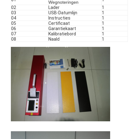
Wegnoteringen
02
Lader
1
03
USB-Datumlijn
1
04
Instructies
1
05
Certificaat
1
06
Garantiekaart
1
07
Kalibratiebord
1
08
Naald
1
Thuis
Producten
VR -show