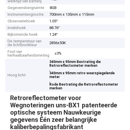
werktijd van batterij
Gegevensbergruimte
8GB
Instrumentengrootte
700mm x 135mm x 115mm
Observatiehoek
1.05°
Invalshoek
88.76°
Bijkomende hoek
1.24°
De temperatuur van
2856±50K
de lichtbronkleur
Fout van
≤3%
herhaalbaarheidsmeting
340mm x 95mm Bestrating die
Retroreflectometer merken
,
340mm x 95mm retro weerspiegelende
Hoog licht:
meter
,
Rode Bestrating die Retroreflectometer
merken
Retroreflectometer voor
Wegnoteringen uns-BX1 patenteerde
optische systeem Nauwkeurige
gegevens Één zeer belangrijke
kaliberbepalingsfabrikant