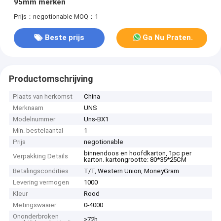
95mm merken
Prijs：negotionable
MOQ：1
Beste prijs
Ga Nu Praten.
Productomschrijving
Plaats van herkomst
China
Merknaam
UNS
Modelnummer
Uns-BX1
Min. bestelaantal
1
Prijs
negotionable
binnendoos en hoofdkarton, 1pc per
Verpakking Details
karton. kartongrootte: 80*35*25CM
Betalingscondities
T/T, Western Union, MoneyGram
Levering vermogen
1000
Kleur
Rood
Metingswaaier
0-4000
Ononderbroken
>72h