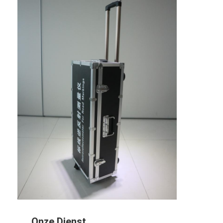
Over Ons
Fabriekstour
Kwaliteitscontrole
Neem contact met ons op
Nieuws
Gevallen
Retroreflector Meter
Bestrating die Retroreflectometer merken
Teken Retroreflectometer
Onze Dienst