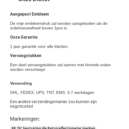
Retro Weerspiegelende Meter
Aangepast Embleem
Weg die Diktemaat merken
De vrije embleemdruk zal worden aangeboden als de
ordehoeveelheid boven 1pcs is.
Draagbare Retroreflectometer
Onze Garantie
Handbediende Retroreflectometer
1 jaar garantie voor alle klanten.
Retro Weerspiegelende Noteringen
Vervangstukken
Een deel vervangstukken zal samen met formele orden
Fiets Weerspiegelende Stickers
worden verscheept.
Weerspiegelende Bandstickers
Verzending
Auto Weerspiegelende Stickers
DHL, FEDEX, UPS, TNT, EMS: 3-7 werkdagen
Een andere verzendingsmanier zou kunnen zijn
negoticated
Markeringen:
88.76° bestrating die Retroreflectometer merken