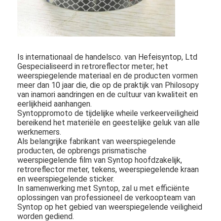
Is internationaal de handelsco. van Hefeisyntop, Ltd
Gespecialiseerd in retroreflector meter; het
weerspiegelende materiaal en de producten vormen
meer dan 10 jaar die, die op de praktijk van Philosopy
van inamori aandringen en de cultuur van kwaliteit en
eerlijkheid aanhangen.
Syntoppromoto de tijdelijke wheile verkeerveiligheid
bereikend het materiële en geestelijke geluk van alle
werknemers.
Als belangrijke fabrikant van weerspiegelende
producten, de opbrengs prismatische
weerspiegelende film van Syntop hoofdzakelijk,
Thuis
retroreflector meter, tekens, weerspiegelende kraan
en weerspiegelende sticker.
Producten
In samenwerking met Syntop, zal u met efficiënte
oplossingen van professioneel de verkoopteam van
Syntop op het gebied van weerspiegelende veiligheid
VR -show
worden gediend.