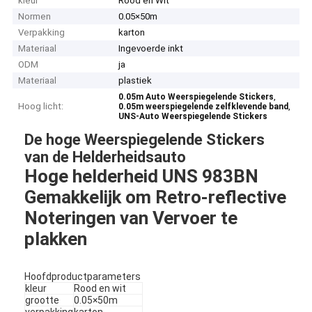
kleur
Rood en Wit
Normen
0.05×50m
Verpakking
karton
Materiaal
Ingevoerde inkt
ODM
ja
Materiaal
plastiek
,
0.05m Auto Weerspiegelende Stickers
Hoog licht:
,
0.05m weerspiegelende zelfklevende band
UNS-Auto Weerspiegelende Stickers
De hoge Weerspiegelende Stickers
van de Helderheidsauto
Hoge helderheid UNS 983BN
Gemakkelijk om Retro-reflective
Noteringen van Vervoer te
plakken
Hoofdproductparameters
kleur
Rood en wit
grootte
0.05×50m
verpakking
karton