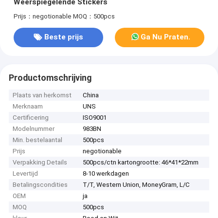
Weerspiegelende Stickers
Prijs：negotionable
MOQ：500pcs
Beste prijs
Ga Nu Praten.
Productomschrijving
Plaats van herkomst
China
Merknaam
UNS
Certificering
ISO9001
Modelnummer
983BN
Min. bestelaantal
500pcs
Prijs
negotionable
Verpakking Details
500pcs/ctn kartongrootte: 46*41*22mm
Levertijd
8-10 werkdagen
Betalingscondities
T/T, Western Union, MoneyGram, L/C
OEM
ja
MOQ
500pcs