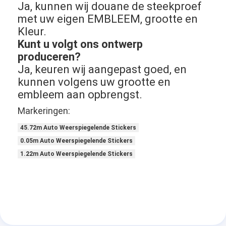
Ja, kunnen wij douane de steekproef
Retro Weerspiegelende Meter
met uw eigen EMBLEEM, grootte en
Weg die Diktemaat merken
Kleur.
Kunt u volgt ons ontwerp
Draagbare Retroreflectometer
produceren?
Ja, keuren wij aangepast goed, en
Handbediende Retroreflectometer
kunnen volgens uw grootte en
embleem aan opbrengst.
Retro Weerspiegelende Noteringen
Markeringen:
Fiets Weerspiegelende Stickers
45.72m Auto Weerspiegelende Stickers
Weerspiegelende Bandstickers
0.05m Auto Weerspiegelende Stickers
1.22m Auto Weerspiegelende Stickers
Auto Weerspiegelende Stickers