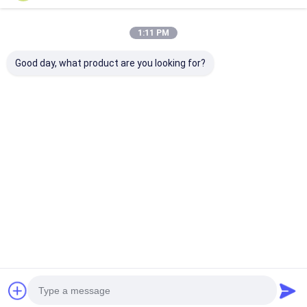
Weerspiegelende Stickers
1:11 PM
Good day, what product are you looking for?
Chatten
Geadviseerde Producten
1.22m X 45.72m
Grootte 15cm×5cm
0.05×50m Aut
Weerspiegelende
Weerspiegelende
Weerspiegelen
Band van Auto de
Band voor
Stickers Rood 
Weerspiegelende
Bedrijfsvoertuigen
voor Voertuig
Stickers voor
Rood wit