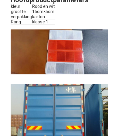
kleur
Rood en wit
grootte
15cm×5cm
verpakking
karton
Rang
klasse 1