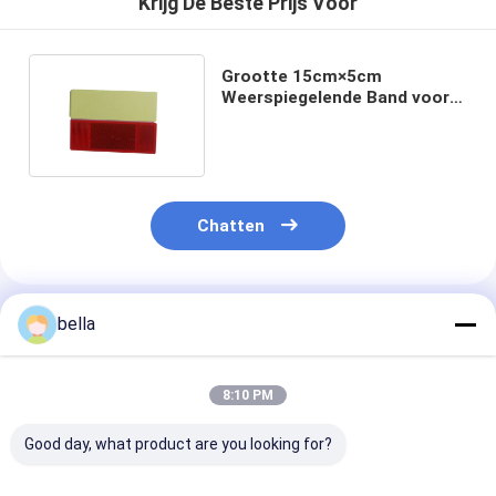
Krijg De Beste Prijs Voor
Grootte 15cm×5cm
Weerspiegelende Band voor
Bedrijfsvoertuigen Rood wit
Chatten
bella
Geadviseerde Producten
8:10 PM
Good day, what product are you looking for?