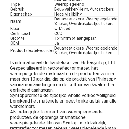
Type
Weerspiegelend
Over Ons
Gebruik
Bouwvakker/Helm, Autostickers
Eigenschap
Hoge Visilibility
Fabriekstour
Douanestickers, Weerspiegelende
Naam
Sticker, Overdrukplaatjestickers
Kleur
wit/rood
Kwaliteitscontrole
Certificaat
CCC
Grootte
15*5mm of aangepast
OEM
Ja
Neem contact met ons op
Douanestickers, Weerspiegelende
Productsleutelwoorden
Sticker, Overdrukplaatjestickers
Nieuws
Is internationaal de handelsco. van Hefeisyntop, Ltd
Gespecialiseerd in retroreflector meter; het
Gevallen
weerspiegelende materiaal en de producten vormen
meer dan 10 jaar die, die op de praktijk van Philosopy
van inamori aandringen en de cultuur van kwaliteit en
eerlijkheid aanhangen.
Retroreflector Meter
Syntoppromoto de tijdelijke wheile verkeerveiligheid
bereikend het materiële en geestelijke geluk van alle
werknemers.
Bestrating die Retroreflectometer merken
Als belangrijke fabrikant van weerspiegelende
producten, de opbrengs prismatische
Teken Retroreflectometer
weerspiegelende film van Syntop hoofdzakelijk,
retroreflector meter, tekens, weerspiegelende kraan