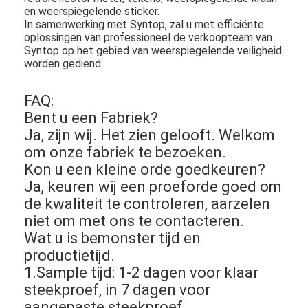
Retro Weerspiegelende Meter
en weerspiegelende sticker.
In samenwerking met Syntop, zal u met efficiënte
oplossingen van professioneel de verkoopteam van
Weg die Diktemaat merken
Syntop op het gebied van weerspiegelende veiligheid
worden gediend.
Draagbare Retroreflectometer
FAQ:
Handbediende Retroreflectometer
Bent u een Fabriek?
Retro Weerspiegelende Noteringen
Ja, zijn wij. Het zien gelooft. Welkom
om onze fabriek te bezoeken.
Fiets Weerspiegelende Stickers
Kon u een kleine orde goedkeuren?
Ja, keuren wij een proeforde goed om
Weerspiegelende Bandstickers
de kwaliteit te controleren, aarzelen
niet om met ons te contacteren.
Auto Weerspiegelende Stickers
Wat u is bemonster tijd en
productietijd.
1.Sample tijd: 1-2 dagen voor klaar
steekproef, in 7 dagen voor
aangepaste steekproef