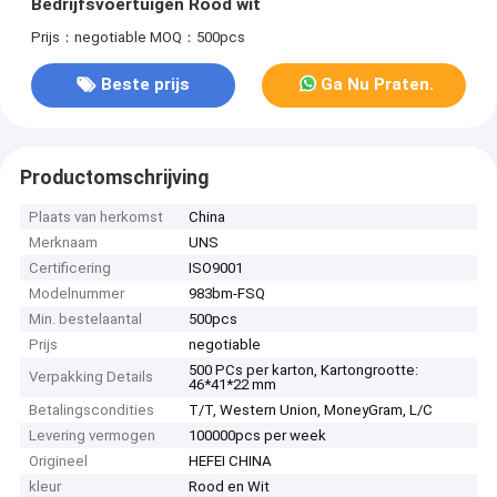
Bedrijfsvoertuigen Rood wit
Prijs：negotiable
MOQ：500pcs
Beste prijs
Ga Nu Praten.
Productomschrijving
Plaats van herkomst
China
Merknaam
UNS
Certificering
ISO9001
Modelnummer
983bm-FSQ
Min. bestelaantal
500pcs
Prijs
negotiable
500 PCs per karton, Kartongrootte:
Verpakking Details
46*41*22 mm
Betalingscondities
T/T, Western Union, MoneyGram, L/C
Levering vermogen
100000pcs per week
Origineel
HEFEI CHINA
kleur
Rood en Wit