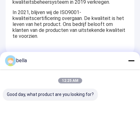
kwaliteitsbeheersysteem in 2019 verkregen.
In 2021, blijven wij de ISO9001-
kwaliteitscertificering overgaan. De kwaliteit is het
leven van het product. Ons bedrijf belooft om
klanten van de producten van uitstekende kwaliteit
te voorzien.
bella
Recommended Products
12:25 AM
Good day, what product are you looking for?
Incidentiehoek 8876
Herhaalbaarheidsmeetfout
700 mm X 135
graden
kleiner dan of gelijk
115 mm
Retroreflector Meter
aan 3 procent
Retroreflector
met een totaal
Retroreflector Meter
met een totaal