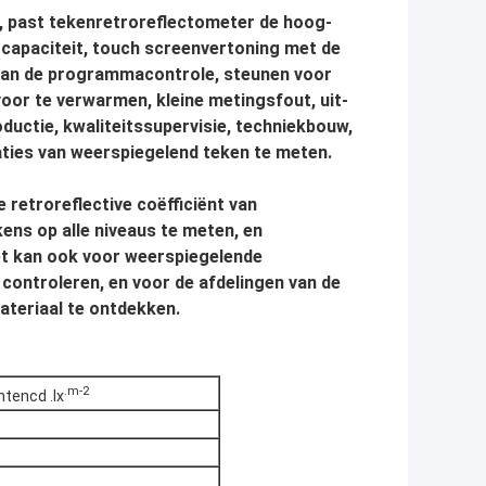
r, past tekenretroreflectometer de hoog-
apaciteit, touch screenvertoning met de
 van de programmacontrole, steunen voor
voor te verwarmen, kleine metingsfout, uit-
ductie, kwaliteitssupervisie, techniekbouw,
aties van weerspiegelend teken te meten.
retroreflective coëfficiënt van
ns op alle niveaus te meten, en
et kan ook voor weerspiegelende
controleren, en voor de afdelingen van de
ateriaal te ontdekken.
.m-2
ntencd .lx