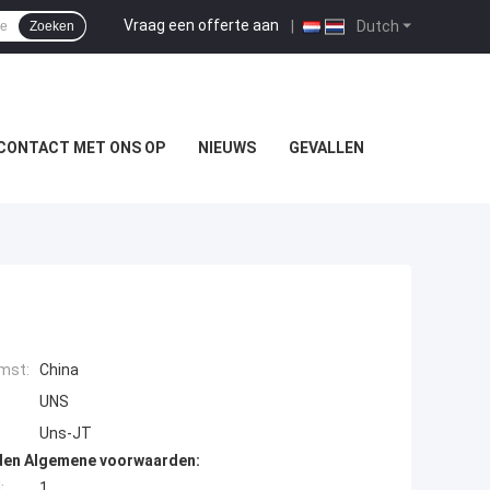
Vraag een offerte aan
|
Dutch
Zoeken
CONTACT MET ONS OP
NIEUWS
GEVALLEN
mst:
China
UNS
Uns-JT
den Algemene voorwaarden:
:
1