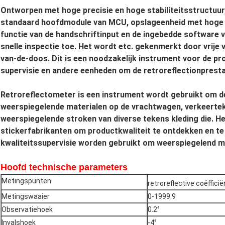
Ontworpen met hoge precisie en hoge stabiliteitsstructuu
standaard hoofdmodule van MCU, opslageenheid met hoge c
functie van de handschriftinput en de ingebedde software
snelle inspectie toe. Het wordt etc. gekenmerkt door vrije 
van-de-doos. Dit is een noodzakelijk instrument voor de pro
supervisie en andere eenheden om de retroreflectionprest
Retroreflectometer is een instrument wordt gebruikt om de 
weerspiegelende materialen op de vrachtwagen, verkeerteke
weerspiegelende stroken van diverse tekens kleding die. H
stickerfabrikanten om productkwaliteit te ontdekken en te 
kwaliteitssupervisie worden gebruikt om weerspiegelend m
Hoofd technische parameters
Metingspunten
retroreflective coëfficië
Metingswaaier
0-1999.9
Observatiehoek
0.2°
Invalshoek
-4°