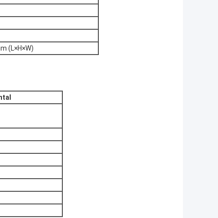
m (L×H×W)
ntal