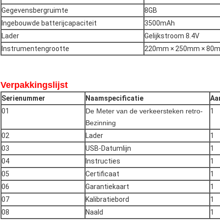
Gegevensbergruimte
8GB
Ingebouwde batterijcapaciteit
3500mAh
Lader
Gelijkstroom 8.4V
Instrumentengrootte
220mm × 250mm × 80m
Verpakkingslijst
Serienummer
Naamspecificatie
Aa
01
De Meter van de verkeersteken retro-
1
Bezinning
02
Lader
1
03
USB-Datumlijn
1
04
Instructies
1
05
Certificaat
1
06
Garantiekaart
1
07
Kalibratiebord
1
08
Naald
1