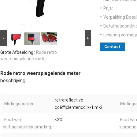
Prijs:
Verpakking Detail
Betalingsconditi
Levering vermog
Contact
Grote Afbeelding :
Rode retro
weerspiegelende meter
Rode retro weerspiegelende meter
beschrijving
retroreflective
Metingspunten:
Metings
coëfficiëntencd.lx-1.m-2
Fout van
≤2%
Fout van
herhaalbaarheidsmeting:
reproduc