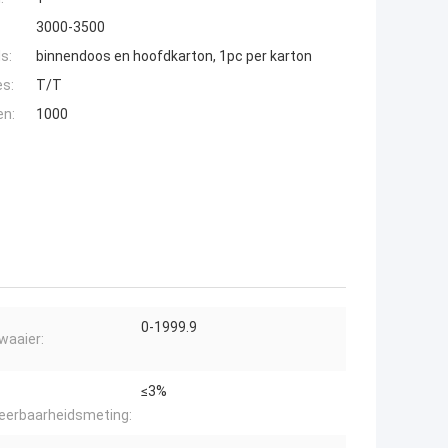
3000-3500
s:
binnendoos en hoofdkarton, 1pc per karton
es:
T/T
en:
1000
0-1999.9
waaier:
≤3%
eerbaarheidsmeting: