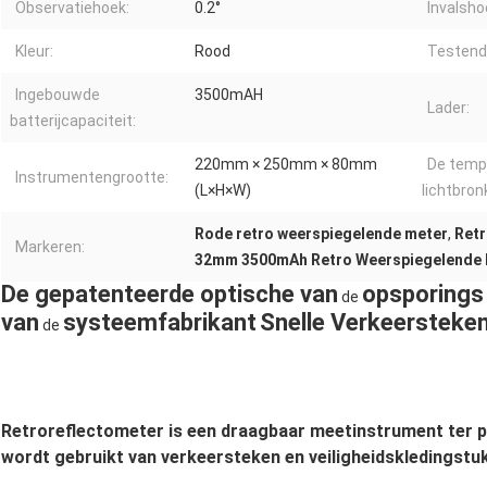
Observatiehoek:
0.2°
Invalsho
Kleur:
Rood
Testend
Ingebouwde
3500mAH
Lader:
batterijcapaciteit:
220mm × 250mm × 80mm
De temp
Instrumentengrootte:
(L×H×W)
lichtbron
Rode retro weerspiegelende meter
,
Retr
Markeren:
32mm 3500mAh Retro Weerspiegelende 
De gepatenteerde optische van
opsporings
de
van
systeemfabrikant
Snelle Verkeersteke
de
Retroreflectometer is een draagbaar meetinstrument ter pl
wordt gebruikt van verkeersteken en veiligheidskledingstu