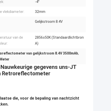
ek:
-4°
e vlekdiameter:
32mm
Gelijkstroom 8.4V
eratuur van de
2856±50K (Standaardlichtbron
kleur:
A)
oreflectometer van gelijkstroom 8.4V 3500mAh
,
Meter
 Nauwkeurige gegevens uns-JT
n Retroreflectometer
aatse die, voor de bepaling van nachtzicht
kken.